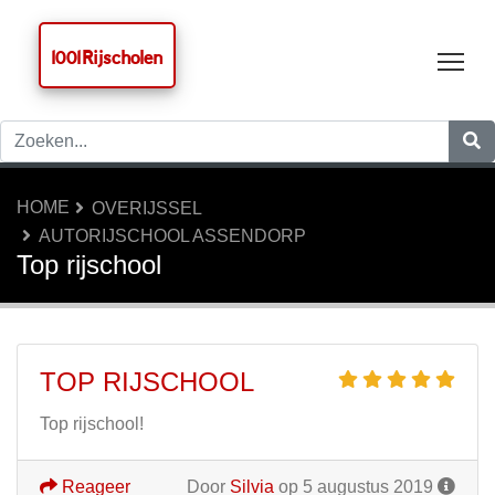
1001 Rijscholen
Tog
HOME
OVERIJSSEL
AUTORIJSCHOOL ASSENDORP
Top rijschool
TOP RIJSCHOOL
Top rijschool!
Reageer
Door
Silvia
op 5 augustus 2019