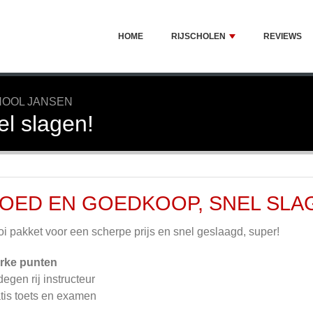
HOME
RIJSCHOLEN
REVIEWS
HOOL JANSEN
l slagen!
OED EN GOEDKOOP, SNEL SLA
i pakket voor een scherpe prijs en snel geslaagd, super!
rke punten
egen rij instructeur
tis toets en examen