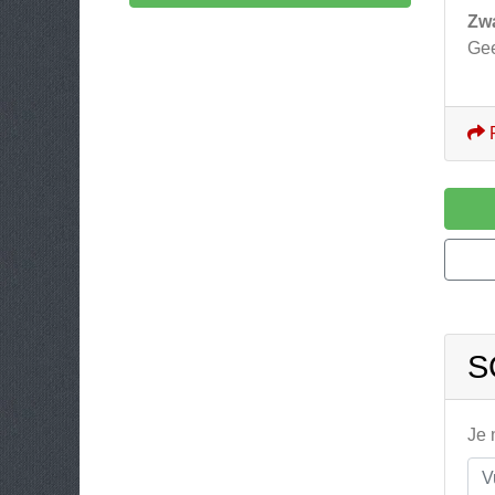
Zw
Ge
S
Je