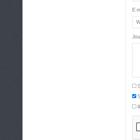
E-m
Jou
S
S
I