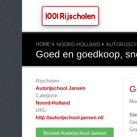
1001 Rijscholen
HOME
NOORD-HOLLAND
AUTORIJSC
Goed en goedkoop, sne
Rijscholen:
G
Autorijschool Jansen
Categorie:
Moo
Noord-Holland
URL:
Ste
http://autorijschool-jansen.nl/
Ged
Gra
Bezoek Autorijschool Jansen