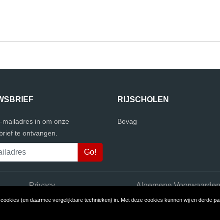
WSBRIEF
RIJSCHOLEN
e-mailadres in om onze
Bovag
rief te ontvangen.
Privacy
Algemene Voorwaarde
ookies (en daarmee vergelijkbare technieken) in. Met deze cookies kunnen wij en derde part
opyright © 2026 1001 Rijscholen
Build review sites with ReviewTyco