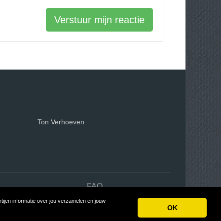
Verstuur mijn reactie
Ton Verhoeven
n
FAQ
ijen informatie over jou verzamelen en jouw
on
OK