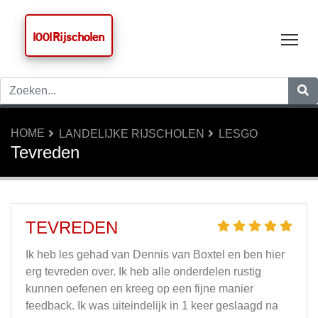
1001 Rijscholen
Tog
HOME
LANDELIJKE RIJSCHOLEN
LESGO
Tevreden
TEVREDEN
Ik heb les gehad van Dennis van Boxtel en ben hier
erg tevreden over. Ik heb alle onderdelen rustig
kunnen oefenen en kreeg op een fijne manier
feedback. Ik was uiteindelijk in 1 keer geslaagd na