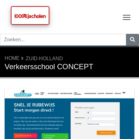
1001 Rijscholen
Tog
HOME
ZUID-HOLLAND
Verkeersschool CONCEPT