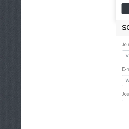
S
Je
E-m
Jou