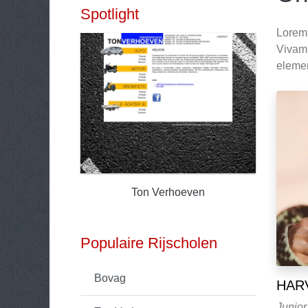
Spotlight
Lorem 
Vivamus
eleme
Ton Verhoeven
Populaire Rijscholen
Bovag
HAR
Junior