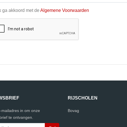
k ga akkoord met de
Algemene Voorwaarden
WSBRIEF
RIJSCHOLEN
e-mailadres in om onze
Bovag
rief te ontvangen.