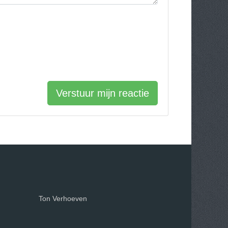
Verstuur mijn reactie
Ton Verhoeven