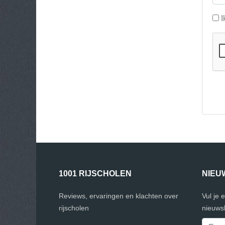
I
1001 RIJSCHOLEN
NIEU
Reviews, ervaringen en klachten over
Vul je 
rijscholen
nieuwsb