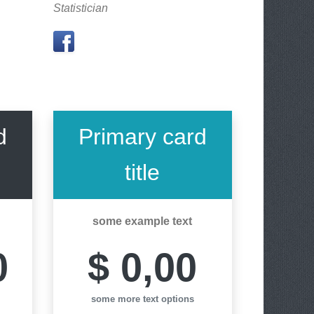
Statistician
d
Primary card
title
some example text
0
$ 0,00
some more text options