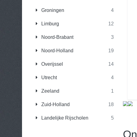
Groningen
4
Limburg
12
Noord-Brabant
3
Noord-Holland
19
Overijssel
14
Utrecht
4
Zeeland
1
Zuid-Holland
18
Landelijke Rijscholen
5
On