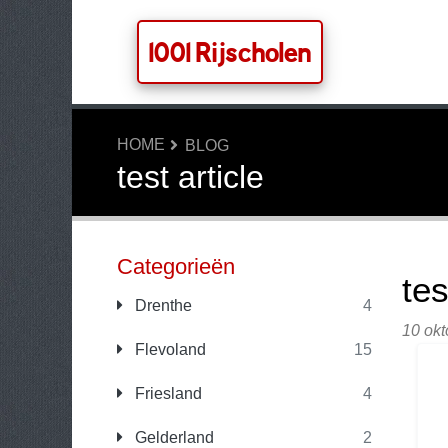
1001 Rijscholen
HOME
BLOG
test article
Categorieën
tes
Drenthe
4
10 okt
Flevoland
15
Friesland
4
Gelderland
2