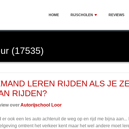
HOME
RIJSCHOLEN
REVIEWS
ur (17535)
EMAND LEREN RIJDEN ALS JE Z
AN RIJDEN?
view over
Autorijschool Loor
d er ook een les auto achteruit de weg op en rijd me bijna aan... 
elgeving omtrent het verkeer kent maar het wel andere moet ler