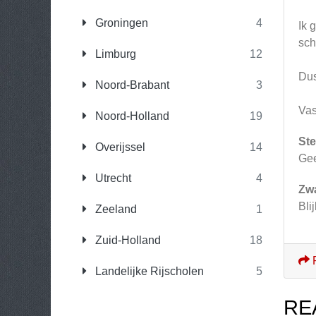
Groningen
4
Ik 
sch
Limburg
12
Dus
Noord-Brabant
3
Vas
Noord-Holland
19
Ste
Overijssel
14
Gee
Utrecht
4
Zw
Bli
Zeeland
1
Zuid-Holland
18
Landelijke Rijscholen
5
RE