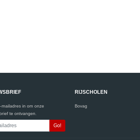
WSBRIEF
RIJSCHOLEN
e-mailadres in om onze
Bovag
rief te ontvangen.