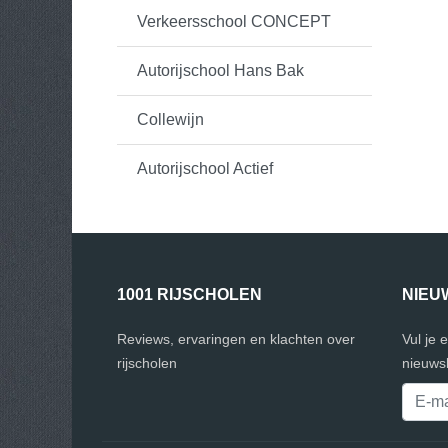
Verkeersschool CONCEPT
Autorijschool Hans Bak
Collewijn
Autorijschool Actief
1001 RIJSCHOLEN
NIEU
Reviews, ervaringen en klachten over
Vul je 
rijscholen
nieuwsb