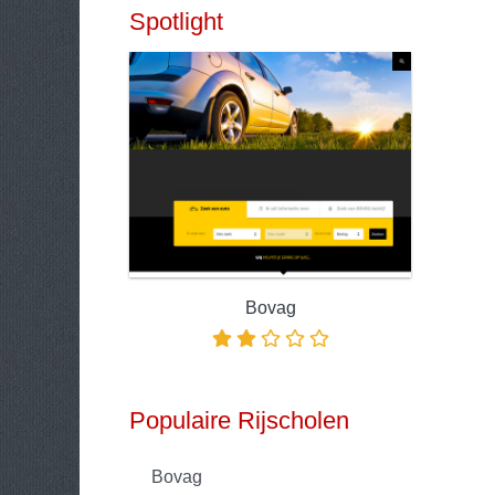
Spotlight
Bovag
Populaire Rijscholen
Bovag