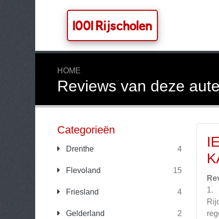
1001 Rijscholen
HOME
Reviews van deze aute
Categorieën
I
Drenthe
4
K
Flevoland
15
Re
1.
Friesland
4
Rij
Gelderland
2
reg