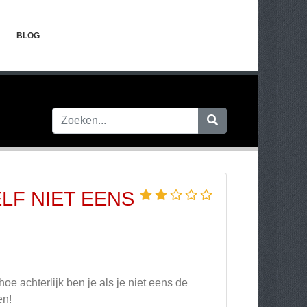
BLOG
ELF NIET EENS
hoe achterlijk ben je als je niet eens de
en!