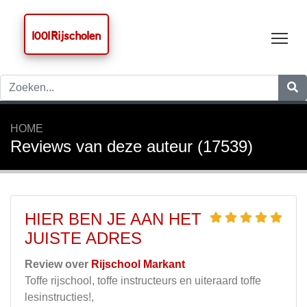
1001 Rijscholen
Tog
HOME
Reviews van deze auteur (17539)
HIER BEN JE AAN HET
JUISTE ADRES
Review over
Rijschool Markant
Toffe rijschool, toffe instructeurs en uiteraard toffe
lesinstructies!,