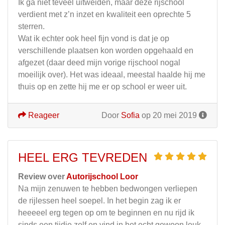
Ik ga niet teveel uitweiden, maar deze rijschool
verdient met z’n inzet en kwaliteit een oprechte 5
sterren.
Wat ik echter ook heel fijn vond is dat je op
verschillende plaatsen kon worden opgehaald en
afgezet (daar deed mijn vorige rijschool nogal
moeilijk over). Het was ideaal, meestal haalde hij me
thuis op en zette hij me er op school er weer uit.
Reageer
Door
Sofia
op 20 mei 2019
HEEL ERG TEVREDEN
Review over
Autorijschool Loor
Na mijn zenuwen te hebben bedwongen verliepen
de rijlessen heel soepel. In het begin zag ik er
heeeeel erg tegen op om te beginnen en nu rijd ik
sinds een tijdje zelf en vind in het echt gewoon leuk